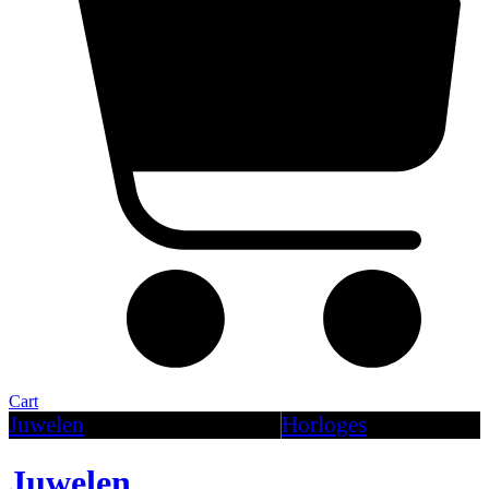
Cart
Juwelen
Horloges
Een juweel is niet zomaar een
Van subtiel en klassiek tot ge
accessoire, het vertelt een verhaal. Of
eigentijds: bij Juwelier Vanq
Juwelen
het nu gaat om een cadeau of een
vind je het horloge dat jouw st