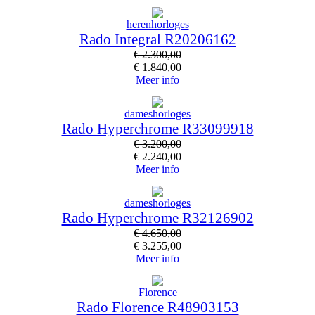
herenhorloges
Rado Integral R20206162
€
2.300,00
€
1.840,00
Meer info
dameshorloges
Rado Hyperchrome R33099918
€
3.200,00
€
2.240,00
Meer info
dameshorloges
Rado Hyperchrome R32126902
€
4.650,00
€
3.255,00
Meer info
Florence
Rado Florence R48903153