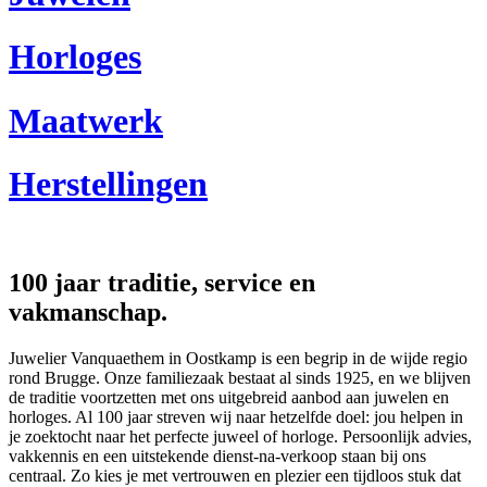
verwenmoment voor jezelf, wij helpen
perfect onderstreept.
je graag dat ene bijzondere stuk te
Ontdek onze horloges
Horloges
vinden.
Ontdek onze juwelen
Maatwerk
Herstellingen
100 jaar traditie, service en
vakmanschap.
Juwelier Vanquaethem in Oostkamp is een begrip in de wijde regio
rond Brugge. Onze familiezaak bestaat al sinds 1925, en we blijven
de traditie voortzetten met ons uitgebreid aanbod aan juwelen en
horloges. Al 100 jaar streven wij naar hetzelfde doel: jou helpen in
je zoektocht naar het perfecte juweel of horloge. Persoonlijk advies,
vakkennis en een uitstekende dienst-na-verkoop staan bij ons
centraal. Zo kies je met vertrouwen en plezier een tijdloos stuk dat