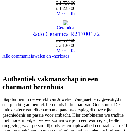
€
1.750,00
€
1.225,00
Meer info
Ceramica
Rado Ceramica R21700172
€
2.650,00
€
2.120,00
Meer info
Alle communiejuwelen en -horloges
Authentiek vakmanschap in een
charmant herenhuis
Stap binnen in de wereld van Juwelier Vanquaethem, gevestigd in
een prachtig authentiek herenhuis in het hart van Oostkamp. De
unieke sfeer van dit charmante pand weerspiegelt onze rijke
geschiedenis en passie voor ambacht. Hier combineren we traditie
met moderniteit, en verwelkomen we je in een warme, stijlvolle
omgeving waar persoonlijk advies en topkwaliteit centraal staan. Of
je nu op zoek bent naar een verfijnd juweel, een elegant horloge of