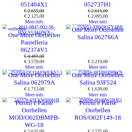
051404X1
052737H1
€
2.655,00
€
2.615,00
€
2.125,00
€
2.095,00
Meer info
Meer info
oorbellen
oorbellen
One More Oorbellen
One More Oorbellen
Salina 062766A
Pantelleria
062374V1
€
4.469,00
€
3.570,00
€
2.219,00
Meer info
Meer info
oorbellen
oorbellen
One More Oorbellen
One More Oorbellen
Salina 062979A
Salina 93F524
€
1.715,00
€
1.639,00
Meer info
Meer info
oorbellen
oorbellen
Peroni e Parise
Peroni e Parise
Oorbellen
Oorbellen
MOD/O02DBMPB-
ROS/O02F149-18
WG-18
€
2.625,00
€
2.575,00