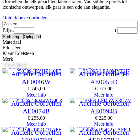
Oorbellen die elk gezichten laten stralen. Van subtiele parels tot
iconische ontwerpen, elk paar is een ode aan elegantie.
Ontdek onze oorbellen
Prijs
€
€
Materiaal
Edelsteen
Kleur Edelsteen
Merk
Reset filters
oorbellen
oorbellen
Aucielle Oorbellen
Aucielle Oorbellen
AE0046W
AE0055D
€
745,00
€
775,00
Meer info
Meer info
oorbellen
Kinderjuwelen
oorbellen
Aucielle Oorbellen
Aucielle Oorbellen
AE0074B
AE0094B
€
255,00
€
225,00
Meer info
Meer info
oorbellen
oorbellen
Aucielle Oorbellen
Aucielle Oorbellen