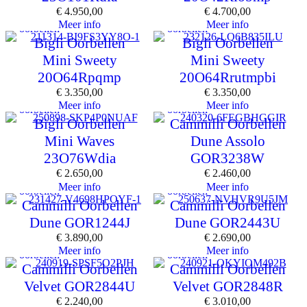
€
4.950,00
€
4.700,00
Meer info
Meer info
oorbellen
oorbellen
Bigli Oorbellen
Bigli Oorbellen
Mini Sweety
Mini Sweety
20O64Rpqmp
20O64Rrutmpbi
€
3.350,00
€
3.350,00
Meer info
Meer info
oorbellen
oorbellen
Bigli Oorbellen
Cammilli Oorbellen
Mini Waves
Dune Assolo
23O76Wdia
GOR3238W
€
2.650,00
€
2.460,00
Meer info
Meer info
oorbellen
oorbellen
Cammilli Oorbellen
Cammilli Oorbellen
Dune GOR1244J
Dune GOR2443U
€
3.890,00
€
2.690,00
Meer info
Meer info
oorbellen
oorbellen
Cammilli Oorbellen
Cammilli Oorbellen
Velvet GOR2844U
Velvet GOR2848R
€
2.240,00
€
3.010,00