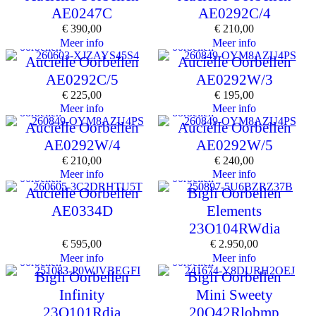
AE0247C
AE0292C/4
€
390,00
€
210,00
Meer info
Meer info
oorbellen
oorbellen
Aucielle Oorbellen
Aucielle Oorbellen
AE0292C/5
AE0292W/3
€
225,00
€
195,00
Meer info
Meer info
oorbellen
oorbellen
Aucielle Oorbellen
Aucielle Oorbellen
AE0292W/4
AE0292W/5
€
210,00
€
240,00
Meer info
Meer info
oorbellen
oorbellen
Aucielle Oorbellen
Bigli Oorbellen
AE0334D
Elements
23O104RWdia
€
595,00
€
2.950,00
Meer info
Meer info
oorbellen
oorbellen
Bigli Oorbellen
Bigli Oorbellen
Infinity
Mini Sweety
23O101Rdia
20O42Rlobmp