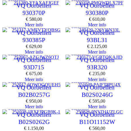
VQ Oorbellen
VQ Oorbellen
930370P
930380P
€
580,00
€
610,00
Meer info
Meer info
oorbellen
oorbellen
VQ Oorbellen
VQ Oorbellen
930385P
93BL31
€
629,00
€
2.125,00
Meer info
Meer info
oorbellen
oorbellen
VQ Oorbellen
VQ Oorbellen
93D715
93R320
€
675,00
€
235,00
Meer info
Meer info
oorbellen
oorbellen
VQ Oorbellen
VQ Oorbellen
B02B0257G
B02S0246G
€
950,00
€
595,00
Meer info
Meer info
oorbellen
oorbellen
VQ Oorbellen
VQ Oorbellen
B02S0262G
B11O11152W
€
1.150,00
€
560,00