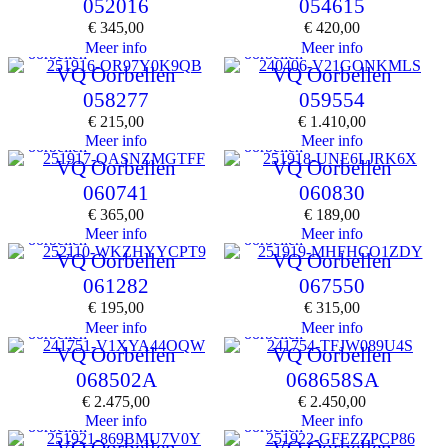
052016
054615
€
345,00
€
420,00
Meer info
Meer info
oorbellen
oorbellen
VQ Oorbellen
VQ Oorbellen
058277
059554
€
215,00
€
1.410,00
Meer info
Meer info
oorbellen
oorbellen
VQ Oorbellen
VQ Oorbellen
060741
060830
€
365,00
€
189,00
Meer info
Meer info
oorbellen
oorbellen
VQ Oorbellen
VQ Oorbellen
061282
067550
€
195,00
€
315,00
Meer info
Meer info
oorbellen
oorbellen
VQ Oorbellen
VQ Oorbellen
068502A
068658SA
€
2.475,00
€
2.450,00
Meer info
Meer info
oorbellen
oorbellen