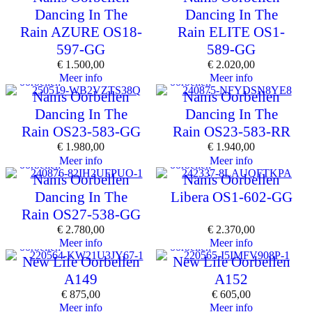
Dancing In The
Dancing In The
Rain AZURE OS18-
Rain ELITE OS1-
597-GG
589-GG
€
1.500,00
€
2.020,00
Meer info
Meer info
oorbellen
oorbellen
Nanis Oorbellen
Nanis Oorbellen
Dancing In The
Dancing In The
Rain OS23-583-GG
Rain OS23-583-RR
€
1.980,00
€
1.940,00
Meer info
Meer info
oorbellen
oorbellen
Nanis Oorbellen
Nanis Oorbellen
Dancing In The
Libera OS1-602-GG
Rain OS27-538-GG
€
2.780,00
€
2.370,00
Meer info
Meer info
oorbellen
oorbellen
New Life Oorbellen
New Life Oorbellen
A149
A152
€
875,00
€
605,00
Meer info
Meer info
oorbellen
oorbellen