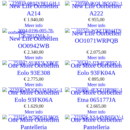
New Life Oorbellen
New Life Oorbellen
A214
A222
€
1.940,00
€
955,00
Meer info
Meer info
oorbellen
oorbellen
New Life Oorbellen
New Life Oorbellen
OO1071WRPQB
OO0942WB
€
2.340,00
€
2.075,00
Meer info
Meer info
oorbellen
oorbellen
One More Oorbellen
One More Oorbellen
Eolo 93E308
Eolo 93FK04A
€
2.775,00
€
895,00
Meer info
Meer info
oorbellen
oorbellen
One More Oorbellen
One More Oorbellen
Eolo 93FK06A
Etna 065177JA
€
1.629,00
€
2.665,00
Meer info
Meer info
oorbellen
oorbellen
One More Oorbellen
One More Oorbellen
Pantelleria
Pantelleria