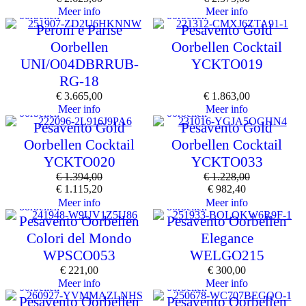
Meer info
Meer info
oorbellen
oorbellen
Peroni e Parise
Pesavento Gold
Oorbellen
Oorbellen Cocktail
UNI/O04DBRRUB-
YCKTO019
RG-18
€
3.665,00
€
1.863,00
Meer info
Meer info
oorbellen
oorbellen
Pesavento Gold
Pesavento Gold
Oorbellen Cocktail
Oorbellen Cocktail
YCKTO020
YCKTO033
€
1.394,00
€
1.228,00
€
1.115,20
€
982,40
Meer info
Meer info
oorbellen
oorbellen
Pesavento Oorbellen
Pesavento Oorbellen
Colori del Mondo
Elegance
WPSCO053
WELGO215
€
221,00
€
300,00
Meer info
Meer info
oorbellen
oorbellen
Pesavento Oorbellen
Pesavento Oorbellen